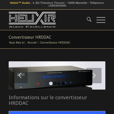
Helixir™ Audio
: 4, Bd Théodore Thurner - 13006 Marseille - Téléphone
+33953635945
Convertisseur HRDDAC
Vous êtes ici :
Accueil
/
Convertisseur HRDDAC
1
2
3
4
Informations sur le convertisseur
HRDDAC