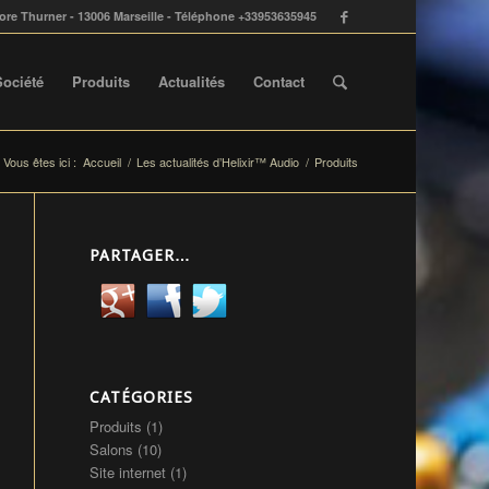
ore Thurner - 13006 Marseille - Téléphone +33953635945
Société
Produits
Actualités
Contact
Vous êtes ici :
Accueil
/
Les actualités d’Helixir™ Audio
/
Produits
PARTAGER…
CATÉGORIES
Produits
(1)
Salons
(10)
Site internet
(1)