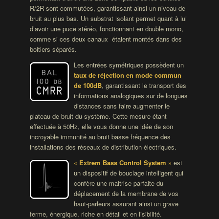
R/2R sont commutées, garantissant ainsi un niveau de
bruit au plus bas. Un substrat isolant permet quant à lui
d’avoir une puce stéréo, fonctionnant en double mono,
comme si ces deux canaux étaient montés dans des
boitiers séparés.
Les entrées symétriques possèdent un
taux de réjection en mode commun
de 100dB
, garantissant le transport des
informations analogiques sur de longues
distances sans faire augmenter le
plateau de bruit du système. Cette mesure étant
effectuée à 50Hz, elle vous donne une idée de son
incroyable immunité au bruit basse fréquence des
installations des réseaux de distribution électriques.
« Extrem Bass Control System »
est
un dispositif de bouclage intelligent qui
confère une maitrise parfaite du
déplacement de la membrane de vos
haut-parleurs assurant ainsi un grave
ferme, énergique, riche en détail et en lisibilité.