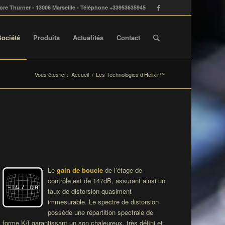
ore Thurner - 13006 Marseille - Téléphone +33953635945
Société
Produits
Actualités
Contact
Vous êtes ici :
Accueil
/
Les Technologies d’Helixir™
Le
gain de boucle
de l’étage de
contrôle est de 147dB, assurant ainsi un
taux de distorsion quasiment
immesurable. Le spectre de distorsion
possède une répartition spectrale de
forme K/f garantissant un son chaleureux, très défini et