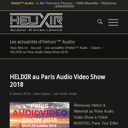
Helixir™ Audio
: 4, Bd Théodore Thurner - 13006 Marseille - Téléphone
+33953635945
Les actualités d’Helixir™ Audio
Vous êtes ici :
Accueil
/
Les actualités d’Helixir™ Audio
/
Salons
/
HELIXIR au Paris Audio Video Show 2018
HELIXIR au Paris Audio Video Show
2018
/
/
8 octobre 2018
dans
Salons
par
Helixir-Audio
Retrouvez Helixir &
Waterfall au Paris Audio
Vidéo Show à l’hôtel
NOVOTEL Paris Tour Eiffel